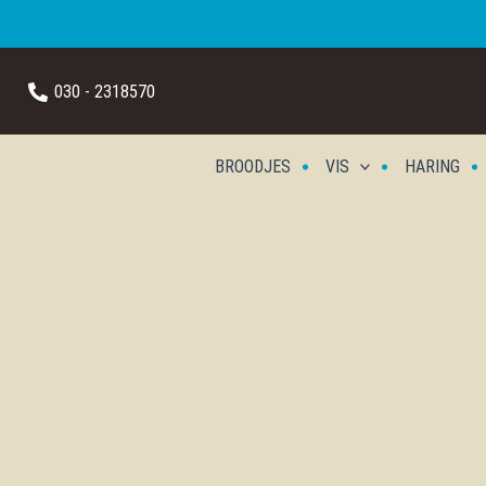
Ga
naar
030 - 2318570
de
inhoud
BROODJES
VIS
HARING