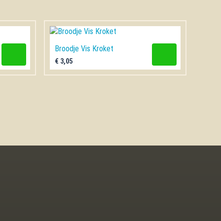
Broodje Vis Kroket
€
3,05