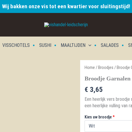
Wij bakken onze vis tot een kwartier voor sluitingstijd!
VISSCHOTELS
SUSHI
MAALTIJDEN
SALADES
S
Home
/
Broodjes
/ Broodje 
Broodje Garnalen
€
3,65
Een heerlijk vers broodj
een heerlijke vulling van 
Kies uw broodje
*