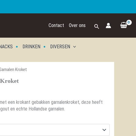
Zoeken
Contact
Over ons
NACKS
DRINKEN
DIVERSEN
Garnalen Kroket
 Kroket
e met een krokant gebakken garnalenkroket, deze heeft
ragout en echte Hollandse garnalen.