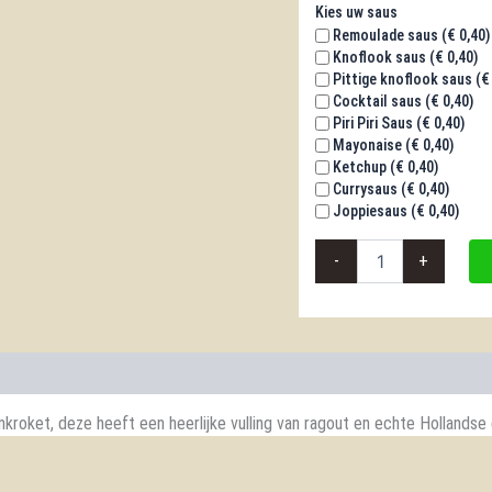
Kies uw saus
Remoulade saus (
€
0,40
)
Knoflook saus (
€
0,40
)
Pittige knoflook saus (
€
Cocktail saus (
€
0,40
)
Piri Piri Saus (
€
0,40
)
Mayonaise (
€
0,40
)
Ketchup (
€
0,40
)
Currysaus (
€
0,40
)
Joppiesaus (
€
0,40
)
Broodje
-
+
Garnalen
Kroket
aantal
kroket, deze heeft een heerlijke vulling van ragout en echte Hollandse 