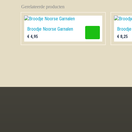
Gerelateerde producten
Broodje Noorse Garnalen
Broodje 
€
4,95
€
8,25