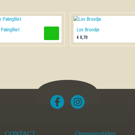
Palingfilet
Los Broodje
€
0,70
CONTACT
Openingstijden