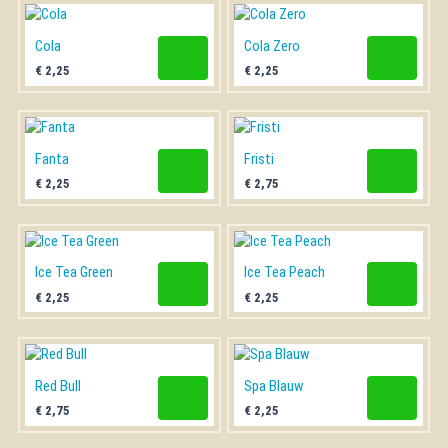
Gebakken vis
Gerookte vis
Cola
Cola Zero
€
2,25
€
2,25
VISSCHOTELS
ZUURWAREN
Fanta
Fristi
€
2,25
€
2,75
Ice Tea Green
Ice Tea Peach
€
2,25
€
2,25
Red Bull
Spa Blauw
€
2,75
€
2,25