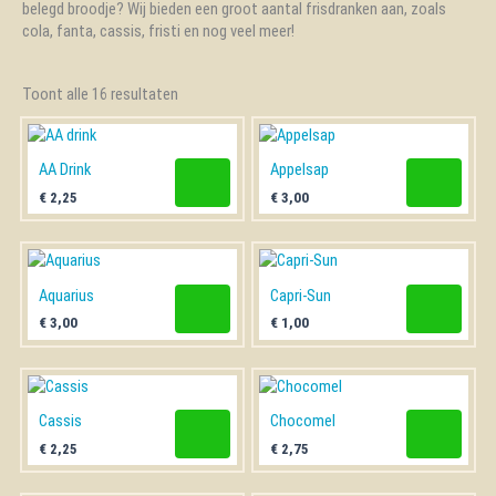
belegd broodje? Wij bieden een groot aantal frisdranken aan, zoals
DRINKEN
cola, fanta, cassis, fristi en nog veel meer!
HARING
Toont alle 16 resultaten
KAVIAAR
MAALTIJDEN
Kant en klaar
AA Drink
Appelsap
Ovengerecht
€
2,25
€
3,00
SALADES
SCHAAL EN SCHELPDIEREN
Aquarius
Capri-Sun
SNACKS
€
3,00
€
1,00
SOEPEN
SUSHI
Cassis
Chocomel
VERSE VIS
€
2,25
€
2,75
VIS