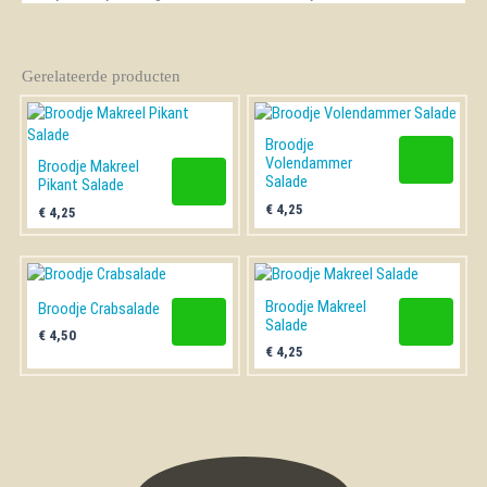
Gerelateerde producten
Broodje
Volendammer
Broodje Makreel
Salade
Pikant Salade
€
4,25
€
4,25
Broodje Makreel
Broodje Crabsalade
Salade
€
4,50
€
4,25