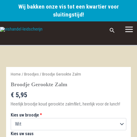
Wij bakken onze vis tot een kwartier voor
sluitingstijd!
Ga
Zoeken
naar
de
inhoud
Home
/
Broodjes
/ Broodje Gerookte Zalm
Broodje Gerookte Zalm
€
5,95
Heerlijk broodje koud gerookte zalmfilet, heerlijk voor de lunch!
Kies uw broodje
*
Kies uw saus