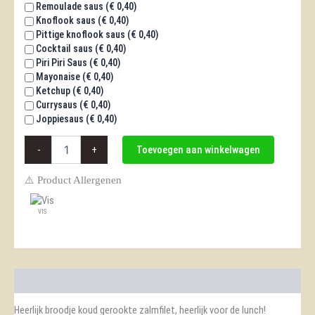
Remoulade saus (
€
0,40
)
Knoflook saus (
€
0,40
)
Pittige knoflook saus (
€
0,40
)
Cocktail saus (
€
0,40
)
Piri Piri Saus (
€
0,40
)
Mayonaise (
€
0,40
)
Ketchup (
€
0,40
)
Currysaus (
€
0,40
)
Joppiesaus (
€
0,40
)
Broodje
-
+
Toevoegen aan winkelwagen
Gerookte
Zalm
⚠️ Product Allergenen
aantal
VIS
Beschrijving
Heerlijk broodje koud gerookte zalmfilet, heerlijk voor de lunch!