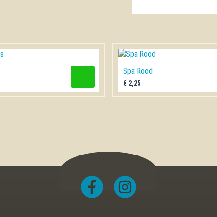
aantal
s
Spa Rood
€
2,25