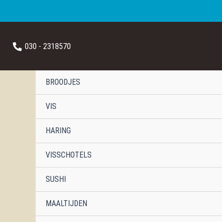
Ga
naar
030 - 2318570
de
inhoud
BROODJES
VIS
HARING
VISSCHOTELS
SUSHI
MAALTIJDEN