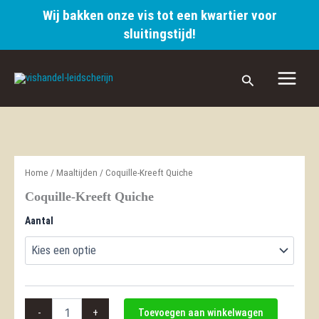
Wij bakken onze vis tot een kwartier voor
sluitingstijd!
Ga
naar
Zoeken
de
inhoud
Home
/
Maaltijden
/ Coquille-Kreeft Quiche
Coquille-Kreeft Quiche
Aantal
Coquille-
-
+
Toevoegen aan winkelwagen