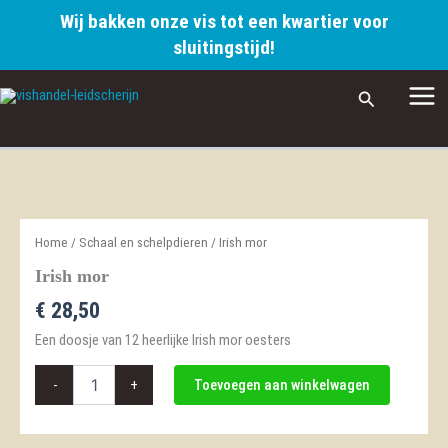
Wij bakken onze vis tot een kwartier voor
sluitingstijd!
Ga
Zoeken
naar
de
inhoud
Home
/
Schaal en schelpdieren
/ Irish mor
Irish mor
€
28,50
Een doosje van 12 heerlijke Irish mor oesters
Irish
-
+
Toevoegen aan winkelwagen
mor
aantal