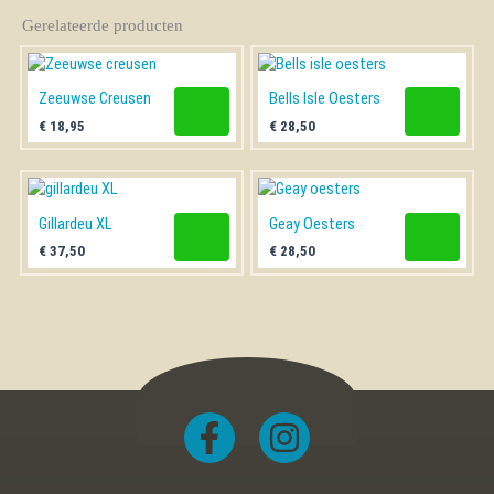
Gerelateerde producten
Zeeuwse Creusen
Bells Isle Oesters
€
18,95
€
28,50
Gillardeu XL
Geay Oesters
€
37,50
€
28,50