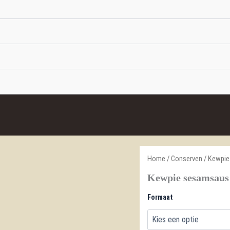
Home
/
Conserven
/ Kewpi
Kewpie sesamsaus
Formaat