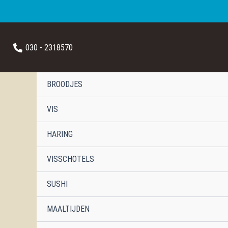
Ga
naar
030 - 2318570
de
inhoud
BROODJES
VIS
HARING
VISSCHOTELS
SUSHI
MAALTIJDEN