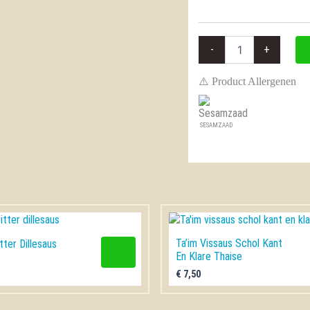
Kewpie
-
+
sesamsaus
aantal
⚠️ Product Allergenen
SESAMZAAD
Ta’im Vissaus Schol Kant
tter Dillesaus
En Klare Thaise
€
7,50