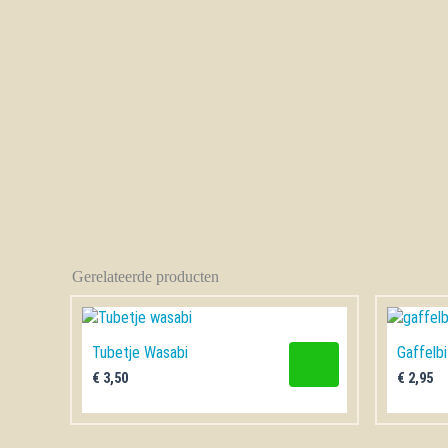
Gerelateerde producten
Tubetje Wasabi
Gaffelbi
€
3,50
€
2,95