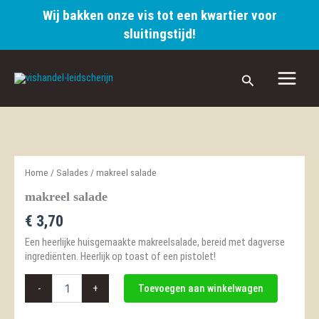
Wij bakken onze vis tot een kwartier voor
sluitingstijd!
Ga
naar
Zoeken
de
inhoud
Home
/
Salades
/ makreel salade
makreel salade
€
3,70
Een heerlijke huisgemaakte makreelsalade, bereid met dagverse
ingrediënten. Heerlijk op toast of een pistolet!
makreel
-
+
Toevoegen aan winkelwagen
salade
aantal