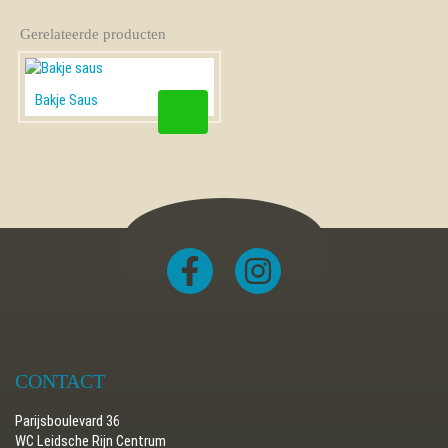
Gerelateerde producten
Dit
Bakje Saus
product
heeft
meerdere
variaties.
Deze
optie
kan
gekozen
worden
op
de
productpagina
CONTACT
Parijsboulevard 36
WC Leidsche Rijn Centrum