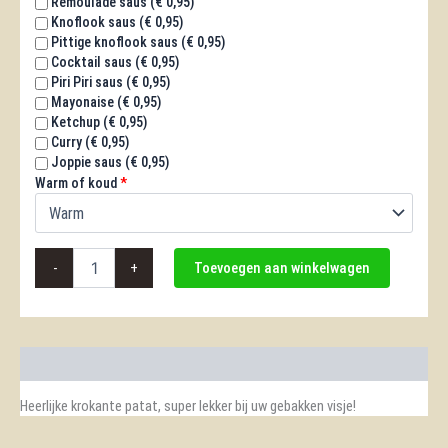
Remoulade saus (
€
0,95
)
Knoflook saus (
€
0,95
)
Pittige knoflook saus (
€
0,95
)
Cocktail saus (
€
0,95
)
Piri Piri saus (
€
0,95
)
Mayonaise (
€
0,95
)
Ketchup (
€
0,95
)
Curry (
€
0,95
)
Joppie saus (
€
0,95
)
Warm of koud
*
Patat
-
+
Toevoegen aan winkelwagen
aantal
Beschrijving
Heerlijke krokante patat, super lekker bij uw gebakken visje!