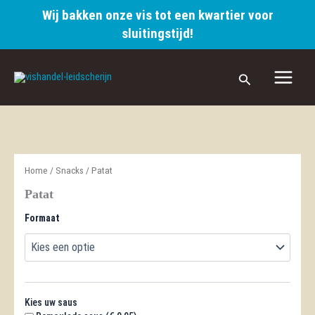
Wij bakken onze vis tot een kwartier voor
sluitingstijd!
Ga
naar
Zoeken
de
inhoud
Home
/
Snacks
/ Patat
Patat
Formaat
Kies uw saus