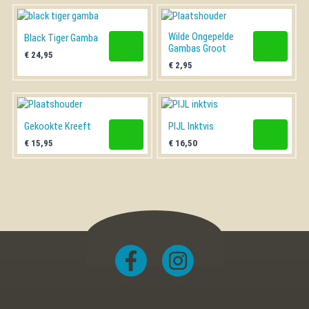
Wilde Ongepelde
Black Tiger Gamba
Gambas Groot
€
24,95
€
2,95
Gekookte Kreeft
PIJL Inktvis
€
15,95
€
16,50