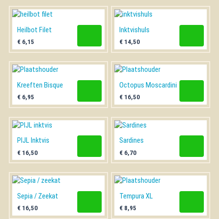
Gebakken vis
Gerookte vis
Heilbot Filet
Inktvishuls
VISSCHOTELS
€
6,15
€
14,50
ZUURWAREN
Kreeften Bisque
Octopus Moscardini
€
6,95
€
16,50
PIJL Inktvis
Sardines
€
16,50
€
6,70
Sepia / Zeekat
Tempura XL
€
16,50
€
8,95