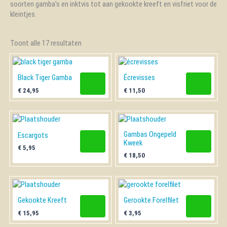
soorten gamba’s en inktvis tot aan gekookte kreeft en visfriet voor de
DRINKEN
kleintjes.
HARING
Toont alle 17 resultaten
KAVIAAR
MAALTIJDEN
Kant en klaar
Black Tiger Gamba
Écrevisses
Ovengerecht
€
24,95
€
11,50
SALADES
SCHAAL EN SCHELPDIEREN
Gambas Ongepeld
Escargots
Kweek
SNACKS
€
5,95
€
18,50
SOEPEN
SUSHI
Gekookte Kreeft
Gerookte Forelfilet
VERSE VIS
€
15,95
€
3,95
VIS