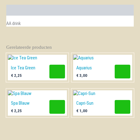
Beschrijving
AA drink
Gerelateerde producten
Ice Tea Green
Aquarius
€
2,25
€
3,00
Spa Blauw
Capri-Sun
€
2,25
€
1,00