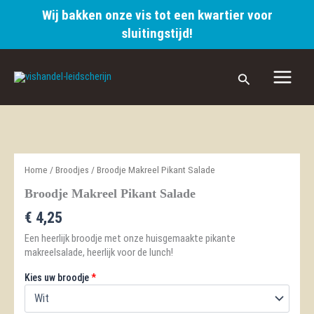
aantal
Wij bakken onze vis tot een kwartier voor
sluitingstijd!
Ga
naar
Zoeken
de
inhoud
Home
/
Broodjes
/ Broodje Makreel Pikant Salade
Broodje Makreel Pikant Salade
€
4,25
Een heerlijk broodje met onze huisgemaakte pikante
makreelsalade, heerlijk voor de lunch!
Kies uw broodje
*