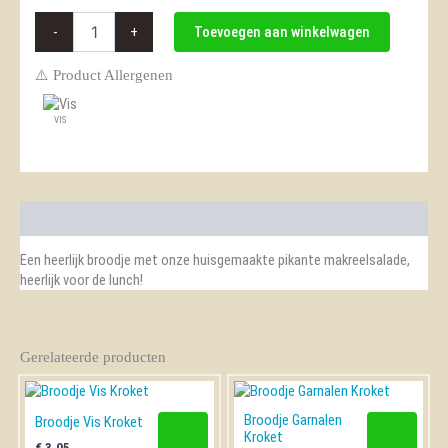
Broodje
-
+
Toevoegen aan winkelwagen
Makreel
Pikant
⚠️ Product Allergenen
Salade
aantal
VIS
Beschrijving
Een heerlijk broodje met onze huisgemaakte pikante makreelsalade,
heerlijk voor de lunch!
Gerelateerde producten
Broodje Garnalen
Broodje Vis Kroket
Kroket
€
3,05