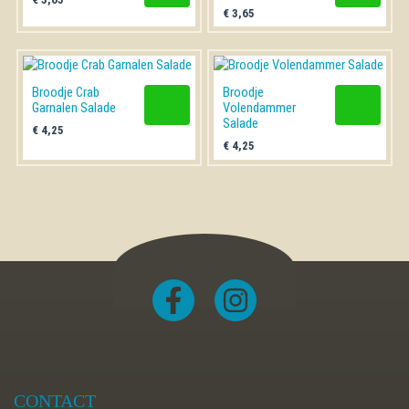
€
3,65
Broodje Crab
Broodje
Garnalen Salade
Volendammer
Salade
€
4,25
€
4,25
CONTACT