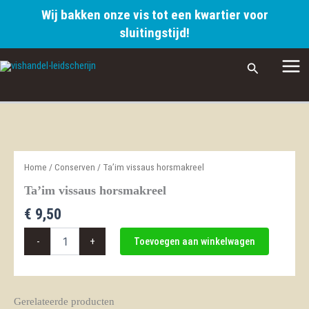
Wij bakken onze vis tot een kwartier voor
aantal
sluitingstijd!
Ga
Zoeken
naar
de
inhoud
Home
/
Conserven
/ Ta’im vissaus horsmakreel
Ta’im vissaus horsmakreel
€
9,50
Ta'im
-
+
Toevoegen aan winkelwagen
vissaus
horsmakreel
aantal
Gerelateerde producten