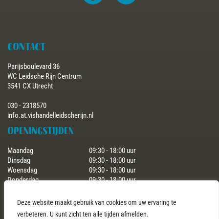
CONTACT
Parijsboulevard 36
WC Leidsche Rijn Centrum
3541 CX Utrecht
030 - 2318570
info.at.vishandelleidscherijn.nl
Openingstijden
Maandag
09:30 - 18:00 uur
Dinsdag
09:30 - 18:00 uur
Woensdag
09:30 - 18:00 uur
Donderdag
09:30 - 18:00 uur
Vrijdag
09:30 - 18:00 uur
Zaterdag
09:30 - 17:30 uur
Deze website maakt gebruik van cookies om uw ervaring te
Zondag
gesloten
verbeteren. U kunt zicht ten alle tijden afmelden.