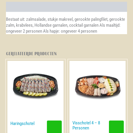
Beschrijving
Bestaat uit: zalmsalade, stukje makreel, gerookte palingfilet, gerookte
zalm, krabvlees, Hollandse garnalen, cocktail garnalen Als maaltijd:
ongeveer 2 personen Als hapje: ongeveer 4 personen
Gerelateerde producten
Visschotel 4 – 8
Dit
Haringschotel
Personen
product