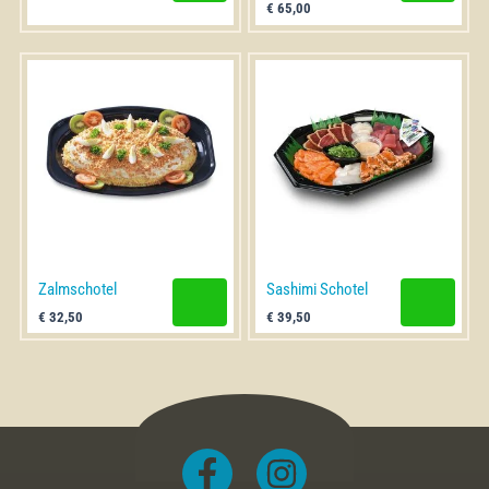
heeft
€
65,00
meerdere
variaties.
Deze
optie
kan
gekozen
worden
op
de
productpagina
Zalmschotel
Sashimi Schotel
€
32,50
€
39,50