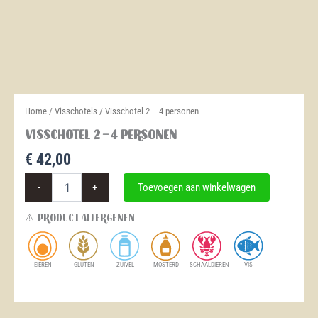
Home
/
Visschotels
/ Visschotel 2 – 4 personen
Visschotel 2 – 4 personen
€
42,00
Visschotel
-
+
Toevoegen aan winkelwagen
2
-
⚠️ Product Allergenen
4
personen
aantal
EIEREN
GLUTEN
ZUIVEL
MOSTERD
SCHAALDIEREN
VIS