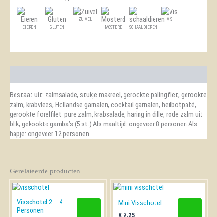
ZUIVEL
VIS
EIEREN
GLUTEN
MOSTERD
SCHAALDIEREN
Beschrijving
Bestaat uit: zalmsalade, stukje makreel, gerookte palingfilet, gerookte
zalm, krabvlees, Hollandse garnalen, cocktail garnalen, heilbotpaté,
gerookte forelfilet, pure zalm, krabsalade, haring in dille, rode zalm uit
blik, gekookte gamba’s (5 st.) Als maaltijd: ongeveer 8 personen Als
hapje: ongeveer 12 personen
Gerelateerde producten
Visschotel 2 – 4
Mini Visschotel
Personen
€
9,25