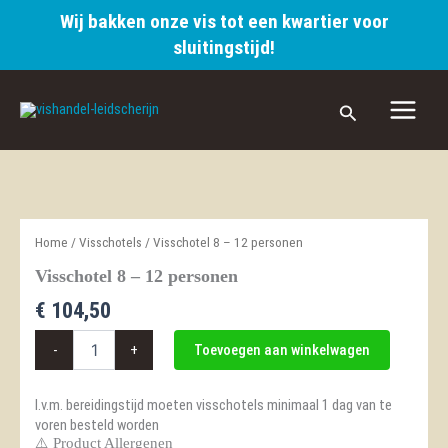
Wij bakken onze vis tot een kwartier voor
12
personen
sluitingstijd!
aantal
Ga
naar
Zoeken
de
inhoud
Home
/
Visschotels
/ Visschotel 8 – 12 personen
Visschotel 8 – 12 personen
€
104,50
Visschotel
-
+
Toevoegen aan winkelwagen
8
-
12
I.v.m. bereidingstijd moeten visschotels minimaal 1 dag van te
personen
voren besteld worden
aantal
⚠️ Product Allergenen